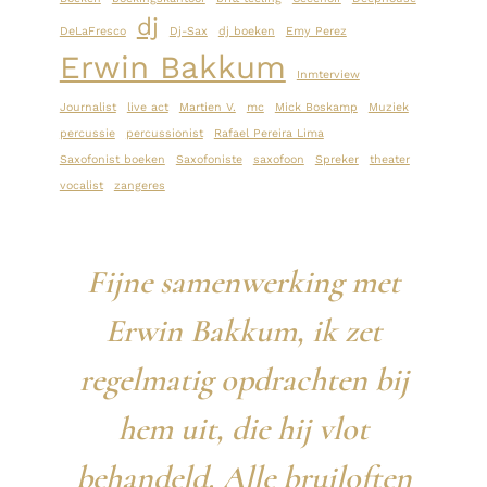
dj
DeLaFresco
Dj-Sax
dj boeken
Emy Perez
Erwin Bakkum
Inmterview
Journalist
live act
Martien V.
mc
Mick Boskamp
Muziek
percussie
percussionist
Rafael Pereira Lima
Saxofonist boeken
Saxofoniste
saxofoon
Spreker
theater
vocalist
zangeres
Fijne samenwerking met
Erwin Bakkum, ik zet
regelmatig opdrachten bij
hem uit, die hij vlot
behandeld. Alle bruiloften